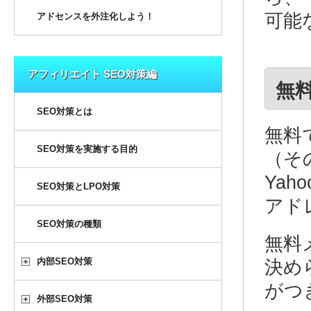
可能
アドセンスを外注化しよう！
アフィリエイト SEO対策編
無
SEO対策とは
無料
SEO対策を実施する目的
（そ
Yah
SEO対策とLPO対策
アド
SEO対策の種類
無料
内部SEO対策
決め
がつ
外部SEO対策