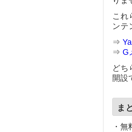
りま
これ
ンテ
⇒
Y
⇒
G
どち
開設
ま
・無