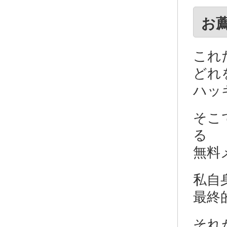
お
これ
どれ
ハッ
そこ
る
無料
私自
最終
それ