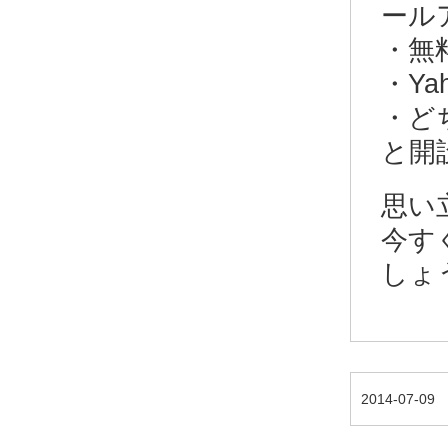
ール
・無
・Y
・ど
と開
思い
今す
しょ
2014-07-09