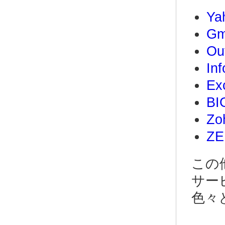
Y
G
Ou
I
E
B
Z
Z
この
サー
色々