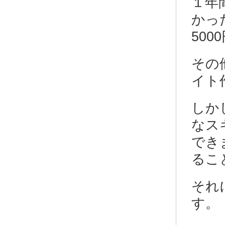
１年
かっ
50
その
イト
しか
なス
でき
るこ
それ
す。