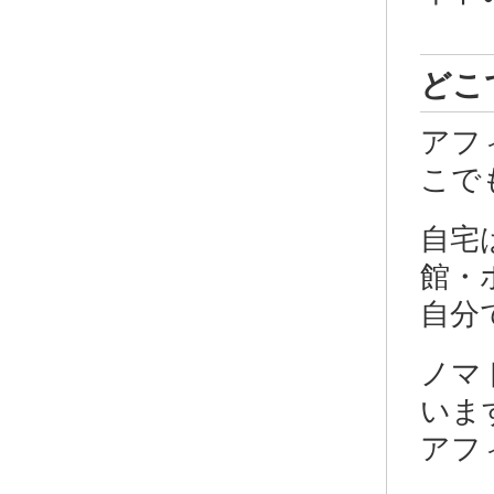
どこ
アフ
こで
自宅
館・
自分
ノマ
いま
アフ