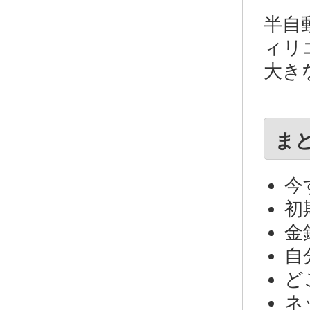
半自
ィリ
大き
ま
今
初
金
自
ど
ネ