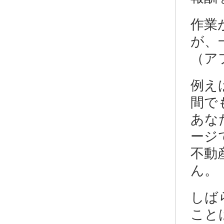
作業
が、
（ア
例え
間で
あな
ージ
不動
ん。
しば
こと