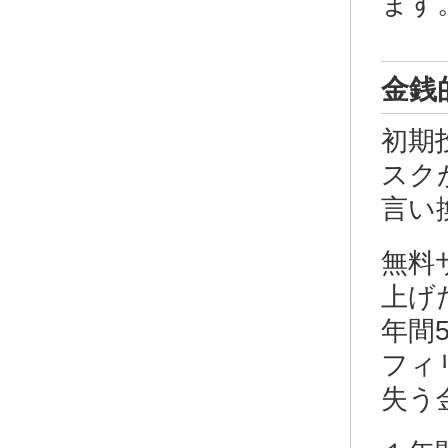
ます
金銭
初期
スク
言い
無料
上げ
年間
フィ
失う