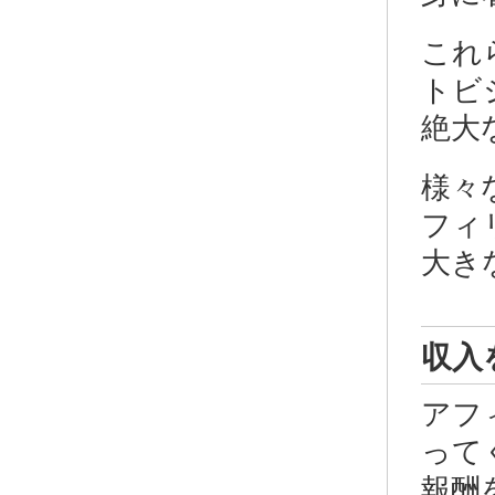
これ
トビ
絶大
様々
フィ
大き
収入
アフ
って
報酬