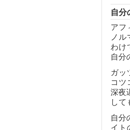
自分
アフ
ノル
わけ
自分
ガッ
コツ
深夜
して
自分
イト