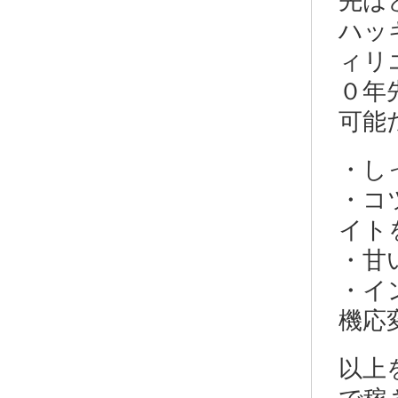
先は
ハッ
ィリ
０年
可能
・し
・コ
イト
・甘
・イ
機応
以上