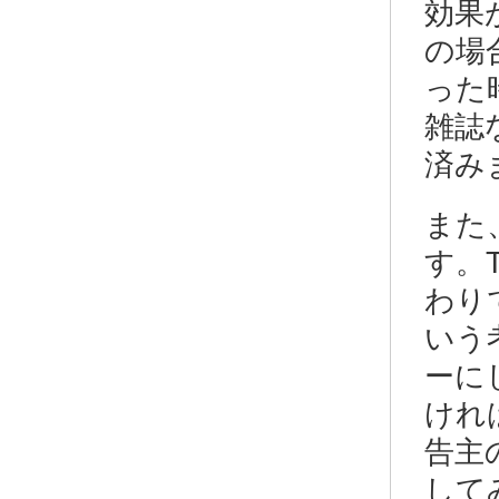
効果
の場
った
雑誌
済み
また
す。
わり
いう
ーに
けれ
告主
して